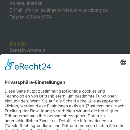
Kommunikation
E-Mail:
pfarrei.zellingen@bistum-wuerzburg.de
Telefon:
09364 9974
Kontakt
Bereich Arnstein
Pfarrbüro Unsere Liebe Frau vom Rosenkranz
Arnstein
Marktstraße 57
97450 Arnstein
Kommunikation
E-Mail:
pfarrei.arnstein@bistum-wuerzburg.de
Telefon:
09363 9975630